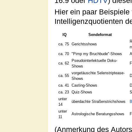
16:9 oder
HDTV
) dies
Hier ein paar Beispiele
Intelligenzquotienten 
IQ
Sendeformat
R
ca. 75
Gerichtsshows
m
ca. 70
"Pimp my Bruchbude"-Shows
A
Pseudointerlektuelle Doku-
ca. 62
F
Shows
vorgetäuschte Selenstriptease-
ca. 55
Shows
ca. 41
Casting-Shows
D
ca. 23
Quiz-Shows
S
unter
überdachte Straßenstrichshows
B
14
unter
Astrologische Beratungsshows
F
11
(Anmerkung des Autors: