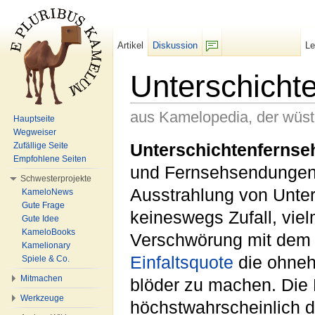
Artikel
Diskussion
L
F/b
Unterschicht
aus Kamelopedia, der wüs
Hauptseite
Wegweiser
Wechseln zu:
Navigation
,
Suche
Unterschichtenfernse
Zufällige Seite
Empfohlene Seiten
und Fernsehsendungen 
Schwesterprojekte
Ausstrahlung von Unter
KameloNews
Gute Frage
keineswegs Zufall, viel
Gute Idee
KameloBooks
Verschwörung mit dem Z
Kamelionary
Einfaltsquote
die ohneh
Spiele & Co.
Mitmachen
blöder zu machen. Die
Werkzeuge
höchstwahrscheinlich d