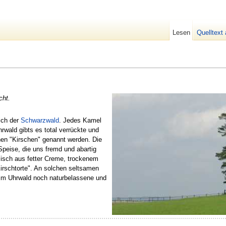
Lesen
Quelltext
cht.
ich der
Schwarzwald
. Jedes Kamel
hrwald gibts es total verrückte und
hen "Kirschen" genannt werden. Die
eise, die uns fremd und abartig
sch aus fetter Creme, trockenem
irschtorte". An solchen seltsamen
 im Uhrwald noch naturbelassene und