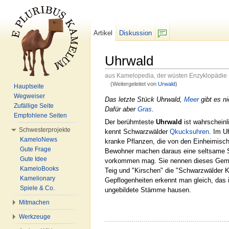
Artikel
Diskussion
F/b
Uhrwald
aus Kamelopedia, der wüsten Enzyklopädie
(Weitergeleitet von
Urwald
)
Hauptseite
Wechseln zu:
Navigation
,
Suche
Wegweiser
Das letzte Stück Uhrwald,
Meer
gibt es ni
Zufällige Seite
Dafür aber
Gras
.
Empfohlene Seiten
Der berühmteste
Uhrwald
ist wahrscheinl
Schwesterprojekte
kennt Schwarzwälder
Qkucksuhren
. Im U
KameloNews
kranke Pflanzen, die von den Einheimisc
Gute Frage
Bewohner machen daraus eine seltsame Sp
Gute Idee
vorkommen mag. Sie nennen dieses Gemi
KameloBooks
Teig und "Kirschen" die "Schwarzwälder K
Kamelionary
Gepflogenheiten erkennt man gleich, das
Spiele & Co.
ungebildete Stämme hausen.
Mitmachen
Werkzeuge