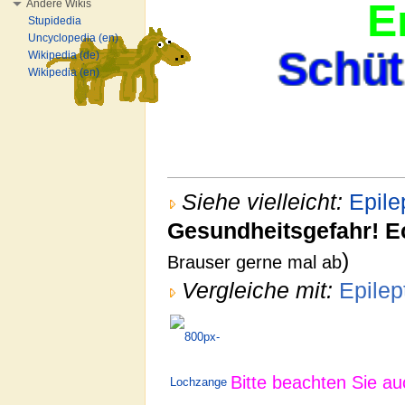
E
Andere Wikis
Stupidedia
Uncyclopedia (en)
Schütze
Schütze
Schütze
Wikipedia (de)
Wikipedia (en)
Siehe vielleicht:
Epile
Gesundheitsgefahr! Ec
)
Brauser gerne mal ab
Vergleiche mit:
Epile
Bitte beachten Sie a