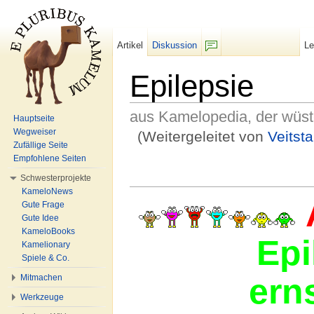
Artikel
Diskussion
L
F/b
Epilepsie
aus Kamelopedia, der wüs
Hauptseite
Wegweiser
(Weitergeleitet von
Veitst
Zufällige Seite
Wechseln zu:
Navigation
,
Suche
Empfohlene Seiten
Schwesterprojekte
KameloNews
Gute Frage
Gute Idee
KameloBooks
Epi
Kamelionary
Spiele & Co.
ern
Mitmachen
Werkzeuge