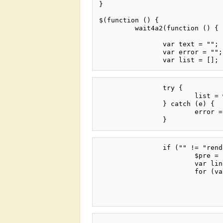
}

$(function () {

	 wait4a2(function () {

		var text = "";

		var error = "";

		try {

			list = window.a2.parser.parse(text);

		} catch (e) {

			error = e;

		if ("" != "render"){  

			$pre = $("<pr"+"e class='a2listing'/>");

			var lines = text.split("\n");

			for (var i=0; i<lines.length; i++) {

				var prefix = String(i+1);
				while (prefix.length < 3)