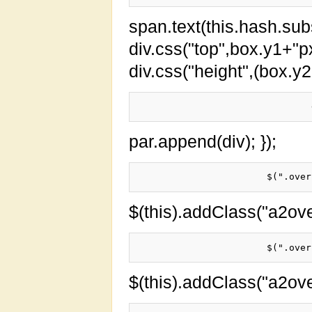
span.text(this.hash.subs
div.css("top",box.y1+"px
div.css("height",(box.y
par.append(div); });
$(this).addClass("a2over
$(this).addClass("a2over