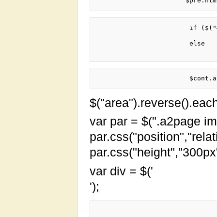
			if ($("#wikiPreview").length)

				$cont = $("#wikiPreview");
			else

$("area").reverse().each
var par = $(".a2page img
par.css("position","relat
par.css("height","300px
var div = $('
');
                               