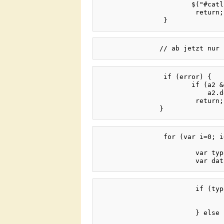
                       $("#catl
			return;

		if (error) {

                       if (a2 &
                           a2.d
			return;

		for (var i=0; i<list.length; i++) {

			var type = list[i][0];

			if (type == "event"){

				data.scope = "";
				a2.registerEventHandler(data);
			} else {

				a2.virtuals[""] = data.virt;