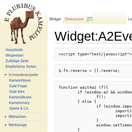
Widget
Diskussion
L
F/b
Widget:A2Ev
Wechseln zu:
Navigation
,
Suche
Hauptseite
Wegweiser
Zufällige Seite
Empfohlene Seiten
Schwesterprojekte
KameloNews
Gute Frage
function wait4a2 (f){

Gute Idee
	if (window.a2 && window.a2.parser) {

		f();

KameloBooks
	} else {

Kamelionary
		if (window.importJS) {

Spiele & Co.
			importJS("MediaWiki:Skin/Projekt:Adventure2/lib.js");

			importJS("MediaWiki:Skin/Projekt:Adventure2/parser.js");

Mitmachen
		}

		window.setTimeout(function() { wait4a2(f); }, 100);

Werkzeuge
	}
