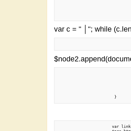
				var lineText = document.createTextNode(prefix + "│ " + lines[i]+"\n")
				if (error.line && i+1 == error.line)
					var $node1 = $('<span style="color: red;" />').ap
var c = " │"; while (c.l
$node2.append(documen
					$node2.append(document.createTextNode(error.mes
					$pre.append($no
				} else {
					$pre.append(line
				}		
                       var link