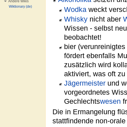
Andere Wikis
Wiktionary (de)
Wodka
weckt versch
Whisky
nicht aber
W
Wissen - selbst ne
beobachtet!
bier (verunreinigt
fördert ebenfalls Mu
zusätzlich wird koll
aktiviert, was oft 
Jägermeister
und w
vorgeordnetes Wiss
Gechlechts
wesen
fr
Die in Ermangelung flü
stattfindende non-oral