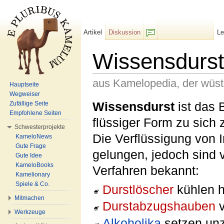
Artikel
Diskussion
L
F/b
Wissensdurst
aus Kamelopedia, der wüs
Hauptseite
Wegweiser
Wechseln zu:
Navigation
,
Suche
Wissensdurst
ist das 
Zufällige Seite
Empfohlene Seiten
flüssiger Form zu sich
Schwesterprojekte
Die Verflüssigung von I
KameloNews
Gute Frage
gelungen, jedoch sind 
Gute Idee
KameloBooks
Verfahren bekannt:
Kamelionary
Spiele & Co.
Durstlöscher
kühlen h
Mitmachen
Durstabzugshauben
v
Werkzeuge
Alkoholika
setzen unz