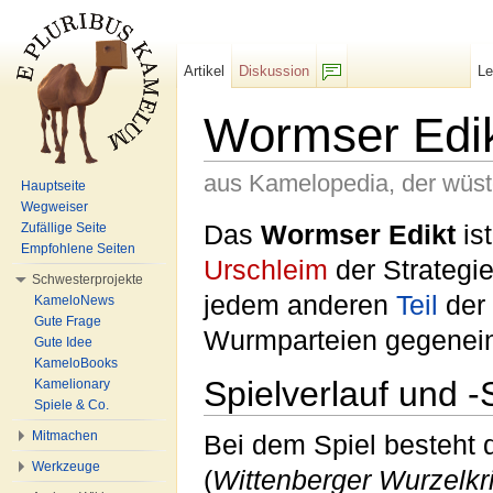
Artikel
Diskussion
L
F/b
Wormser Edi
aus Kamelopedia, der wüs
Hauptseite
Wegweiser
Wechseln zu:
Navigation
,
Suche
Das
Wormser Edikt
ist
Zufällige Seite
Empfohlene Seiten
Urschleim
der Strategi
Schwesterprojekte
jedem anderen
Teil
der 
KameloNews
Gute Frage
Wurmparteien gegenei
Gute Idee
KameloBooks
Spielverlauf und 
Kamelionary
Spiele & Co.
Mitmachen
Bei dem Spiel besteht d
Werkzeuge
(
Wittenberger Wurzelkr