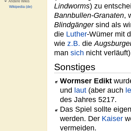
Andere Wikis
Lindworms
) zu entsch
Wikipedia (de)
Bannbullen-Granaten
,
Blindgänger
sind als w
die
Luther
-Wümer mit 
wie
z.B.
die
Augsburge
man
sich
nicht verläuft
Sonstiges
Wormser Edikt
wurde
und
laut
(aber auch
l
des Jahres 5217.
Das Spiel sollte eige
werden. Der
Kaiser
wo
vermeiden.