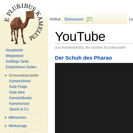
Artikel
Diskussion
L
F/b
YouTube
aus Kamelopedia, der wüsten Enzyklopädie
Hauptseite
Wechseln zu:
Navigation
,
Suche
Wegweiser
Der Schuh des Pharao
Zufällige Seite
Empfohlene Seiten
Schwesterprojekte
KameloNews
Gute Frage
Gute Idee
KameloBooks
Kamelionary
Spiele & Co.
Mitmachen
Werkzeuge