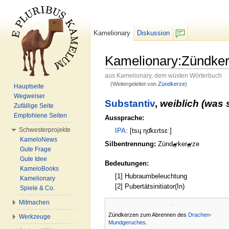
Kamelionary
Diskussion
F/b
Kamelionary:Zündke
aus Kamelionary, dem wüsten Wörterbuch
(Weitergeleitet von
Zündkerze
)
Hauptseite
Wechseln zu:
Navigation
,
Suche
Wegweiser
Substantiv
,
weiblich (was 
Zufällige Seite
Empfohlene Seiten
Aussprache:
Schwesterprojekte
IPA
: [tsɥːɳɗkɛɾtsɛː]
KameloNews
Silbentrennung:
Zünd
ker
ze
Gute Frage
Gute Idee
Bedeutungen:
KameloBooks
[1] Hubraumbeleuchtung
Kamelionary
[2] Pubertätsinitiator(In)
Spiele & Co.
Mitmachen
Zündkerzen zum Abrennen des
Drachen
-
Werkzeuge
Mundgeruches
.