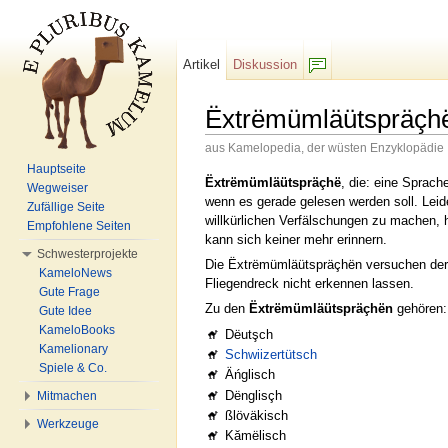
Artikel
Diskussion
F/b
Ëxtrëmümläütspräçh
aus Kamelopedia, der wüsten Enzyklopädie
Wechseln zu:
Navigation
,
Suche
Hauptseite
Ëxtrëmümläütspräçhë
, die: eine Sprac
Wegweiser
wenn es gerade gelesen werden soll. Leid
Zufällige Seite
willkürlichen Verfälschungen zu machen, 
Empfohlene Seiten
kann sich keiner mehr erinnern.
Schwesterprojekte
Die Ëxtrëmümläütspräçhën versuchen der V
KameloNews
Fliegendreck nicht erkennen lassen.
Gute Frage
Zu den
Ëxtrëmümläütspräçhën
gehören:
Gute Idee
KameloBooks
Dëutşch
Kamelionary
Schwiizertütsch
Spiele & Co.
Äńglisch
Dënglisçh
Mitmachen
ßlöväkisch
Werkzeuge
Kămëlisch