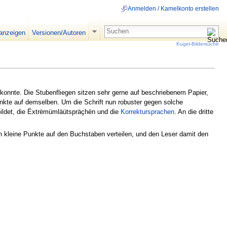
Anmelden / Kamelkonto erstellen
 anzeigen
Versionen/Autoren
Kugel-Bildersuche
konnte. Die Stubenfliegen sitzen sehr gerne auf beschriebenem Papier,
unkte auf demselben. Um die Schrift nun robuster gegen solche
bildet, die Ëxtrëmümläütspräçhën und die
Korrektursprachen
. An die dritte
h kleine Punkte auf den Buchstaben verteilen, und den Leser damit den