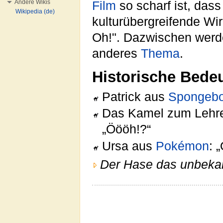
Andere Wikis
Film
so scharf ist, dass
Wikipedia (de)
kulturübergreifende Wirk
Oh!". Dazwischen werde
anderes
Thema
.
Historische Bede
Patrick aus
Spongeb
Das Kamel zum Lehre
„Öööh!?“
Ursa aus
Pokémon
: 
Der Hase das unbek