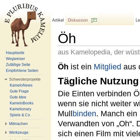
Artikel
Diskussion
L
F/b
Öh
aus Kamelopedia, der wüs
Hauptseite
Wegweiser
Wechseln zu:
Navigation
,
Suche
Öh
ist ein
Mitglied
aus 
Zufällige Seite
Empfohlene Seiten
Tägliche Nutzung
Schwesterprojekte
KameloNews
Gute Frage
Die Einten verbinden Ö
Gute Idee
wenn sie nicht weiter 
KameloBooks
Kamelionary
Mull
binden
. Manch ein
Spiele & Co.
Verwandten von „Oh“. 
Mitmachen
sich einen Film mit vie
Werkzeuge