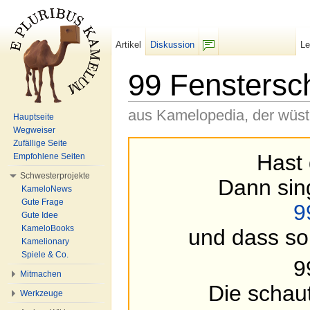
Artikel
Diskussion
L
F/b
99 Fenstersc
aus Kamelopedia, der wüs
Hauptseite
Wegweiser
Wechseln zu:
Navigation
,
Suche
Zufällige Seite
Hast 
Empfohlene Seiten
Schwesterprojekte
Dann sin
KameloNews
Gute Frage
9
Gute Idee
KameloBooks
und dass so
Kamelionary
Spiele & Co.
9
Mitmachen
Die schau
Werkzeuge