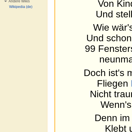
Von Kin
Andere Wikis
Wikipedia (de)
Und stel
Wie wär's
Und schon 
99 Fensters
neunma
Doch ist's 
Fliegen
Nicht trau
Wenn's 
Denn im 
Klebt 