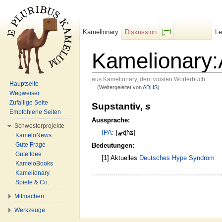
Kamelionary
Diskussion
L
F/b
Kamelionary
aus Kamelionary, dem wüsten Wörterbuch
Hauptseite
(Weitergeleitet von
ADHS
)
Wechseln zu:
Navigation
,
Suche
Wegweiser
Zufällige Seite
Supstantiv,
s
Empfohlene Seiten
Aussprache:
Schwesterprojekte
IPA
: [
ɖɦʑ]
KameloNews
Gute Frage
Bedeutungen:
Gute Idee
[1] Aktuelles
Deutsches
Hype
Syndrom
KameloBooks
Kamelionary
Spiele & Co.
Mitmachen
Werkzeuge