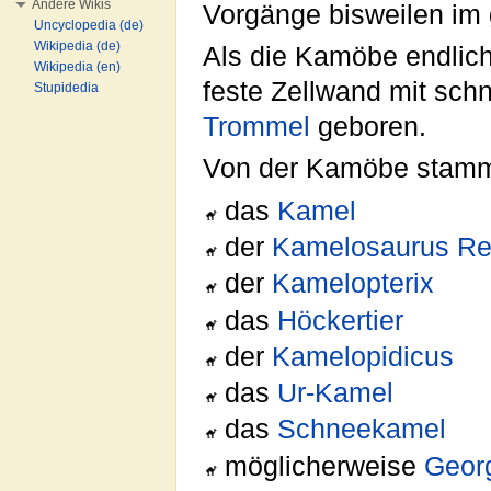
Andere Wikis
Vorgänge bisweilen im 
Uncyclopedia (de)
Wikipedia (de)
Als die Kamöbe endlich 
Wikipedia (en)
feste Zellwand mit sch
Stupidedia
Trommel
geboren.
Von der Kamöbe stamme
das
Kamel
der
Kamelosaurus R
der
Kamelopterix
das
Höckertier
der
Kamelopidicus
das
Ur-Kamel
das
Schneekamel
möglicherweise
Geor