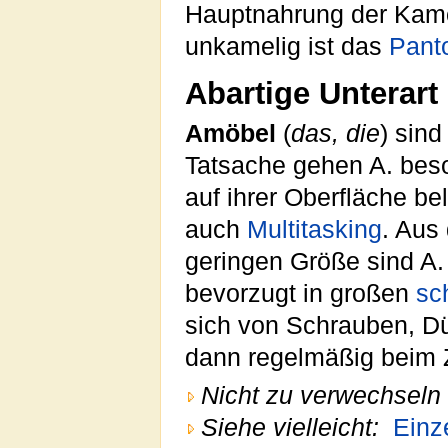
Hauptnahrung der Kamöb
unkamelig ist das
Panto
Abartige Unterart
Amöbel
(
das, die
) sind
Tatsache gehen A. bes
auf ihrer Oberfläche be
auch
Multitasking
. Aus
geringen Größe sind A. 
bevorzugt in großen
sc
sich von Schrauben, D
dann regelmäßig beim
Nicht zu verwechseln 
Siehe vielleicht:
Einze