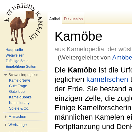
Artikel
Diskussion
Kamöbe
aus Kamelopedia, der wüs
Hauptseite
Wegweiser
(Weitergeleitet von
Amöbe
Zufällige Seite
Wechseln zu:
Navigation
,
Suche
Empfohlene Seiten
Die
Kamöbe
ist die Ur
Schwesterprojekte
jeglichen
kamelischen
KameloNews
Gute Frage
der Erde. Sie bestand 
Gute Idee
einzigen Zelle, die zug
KameloBooks
Kamelionary
Einige Kamelforscherin
Spiele & Co.
männlichen Kamelen e
Mitmachen
Fortpflanzung und Denk
Werkzeuge