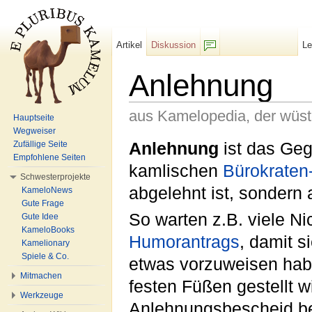
Artikel
Diskussion
L
F/b
Anlehnung
aus Kamelopedia, der wüs
Hauptseite
Wegweiser
Wechseln zu:
Navigation
,
Suche
Anlehnung
ist das Geg
Zufällige Seite
Empfohlene Seiten
kamlischen
Bürokraten
Schwesterprojekte
abgelehnt ist, sondern
KameloNews
Gute Frage
So warten z.B. viele N
Gute Idee
KameloBooks
Humorantrags
, damit s
Kamelionary
Spiele & Co.
etwas vorzuweisen habe
Mitmachen
festen Füßen gestellt 
Werkzeuge
Anlehnungsbescheid bei