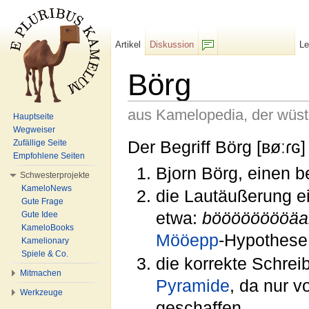
Artikel
Diskussion
L
F/b
Börg
aus Kamelopedia, der wüs
Hauptseite
Wegweiser
Wechseln zu:
Navigation
,
Suche
Der Begriff Börg [ʙøːɾɢ] 
Zufällige Seite
Empfohlene Seiten
Bjorn Börg, einen 
Schwesterprojekte
KameloNews
die Lautäußerung 
Gute Frage
etwa:
bööööööööäa
Gute Idee
KameloBooks
Mööepp
-Hypothese
Kamelionary
Spiele & Co.
die korrekte Schrei
Mitmachen
Pyramide
, da nur v
Werkzeuge
geschaffen.