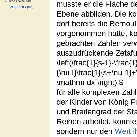
Andere Wikis
musste er die Fläche 
Wikipedia (de)
Ebene abbilden. Die k
dort bereits die Bernou
vorgenommen hatte, ko
gebrachten Zahlen verw
auszudrückende Zetaf
\left(\frac{1}{s-1}-\frac
{\nu !}\frac{1}{s+\nu-1}+
\mathrm dx \right) $
für alle komplexen Zahl
der Kinder von König P
und Breitengrad der Sta
Reihen arbeitet, konnt
sondern nur den
Wert i