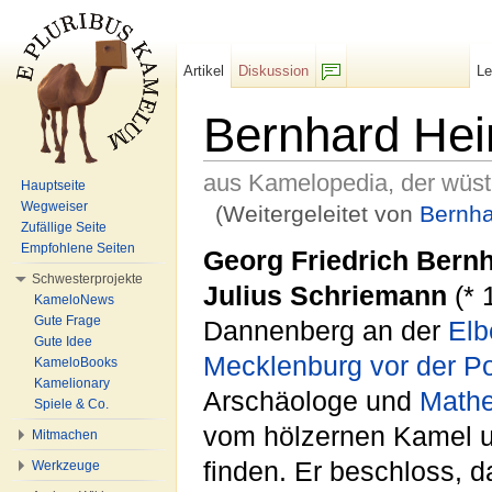
Artikel
Diskussion
L
F/b
Bernhard Hei
aus Kamelopedia, der wüs
Hauptseite
Wegweiser
(Weitergeleitet von
Bernh
Zufällige Seite
Wechseln zu:
Navigation
,
Suche
Empfohlene Seiten
Georg Friedrich Bern
Schwesterprojekte
Julius Schriemann
(* 
KameloNews
Gute Frage
Dannenberg an der
Elb
Gute Idee
Mecklenburg vor der 
KameloBooks
Kamelionary
Arschäologe und
Math
Spiele & Co.
vom hölzernen Kamel u
Mitmachen
finden. Er beschloss,
Werkzeuge