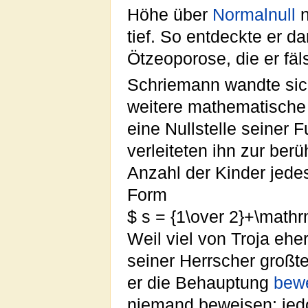
Höhe über
Normalnull
n
tief. So entdeckte er d
Ötzeoporose, die er fäl
Schriemann wandte sic
weitere mathematische
eine Nullstelle seiner 
verleiteten ihn zur be
Anzahl der Kinder jede
Form
$ s = {1\over 2}+\mathrm
Weil viel von Troja ehe
seiner Herrscher großte
er die Behauptung
bew
niemand beweisen; je