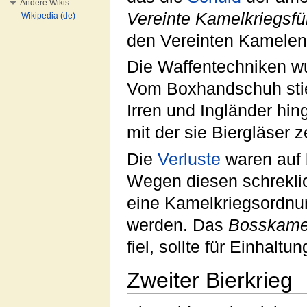
Andere Wikis
Vereinte Kamelkriegsf
Wikipedia (de)
den Vereinten Kamelen
Die Waffentechniken wu
Vom Boxhandschuh stie
Irren und Ingländer hi
mit der sie Biergläser 
Die
Verluste
waren auf b
Wegen diesen schreklic
eine Kamelkriegsordnung
werden. Das
Bosskame
fiel, sollte für Einhalt
Zweiter Bierkrieg