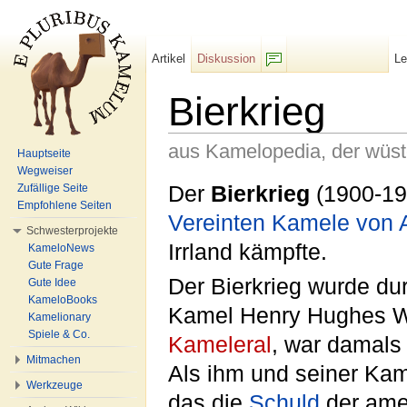
Artikel
Diskussion
L
F/b
Bierkrieg
aus Kamelopedia, der wüs
Hauptseite
Wegweiser
Wechseln zu:
Navigation
,
Suche
Der
Bierkrieg
(1900-19
Zufällige Seite
Empfohlene Seiten
Vereinten Kamele von 
Schwesterprojekte
Irrland kämpfte.
KameloNews
Gute Frage
Der Bierkrieg wurde du
Gute Idee
KameloBooks
Kamel Henry Hughes W
Kamelionary
Spiele & Co.
Kameleral
, war damals 
Mitmachen
Als ihm und seiner Kame
Werkzeuge
das die
Schuld
der amer