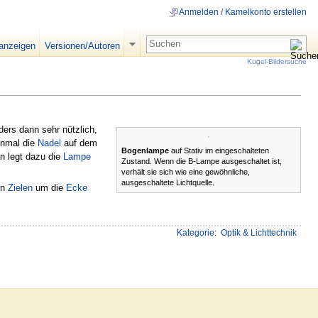
Anmelden / Kamelkonto erstellen
 anzeigen
Versionen/Autoren
Kugel-Bildersuche
ders dann sehr nützlich,
inmal die
Nadel
auf dem
Bogenlampe
auf Stativ im eingeschalteten
an legt dazu die
Lampe
Zustand. Wenn die B-Lampe ausgeschaltet ist,
verhält sie sich wie eine gewöhnliche,
ausgeschaltete Lichtquelle.
on
Zielen
um die
Ecke
Kategorie
:
Optik & Lichttechnik