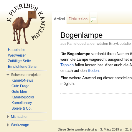
Artikel
Diskussion
F/b
Bogenlampe
aus Kamelopedia, der wüsten Enzyklopädie
Wechseln zu:
Navigation
,
Suche
Hauptseite
Die
Bogenlampe
verdankt ihren Namen ih
Wegweiser
wenn die Lampe wagerecht ausgerichtet is
Zufällige Seite
Teppich
fallen lassen hat. Aber auch die 
Empfohlene Seiten
einfach auf den
Boden
.
Schwesterprojekte
Eine weitere Anwendung dieser speziellen 
KameloNews
möglich.
Gute Frage
Gute Idee
KameloBooks
Kamelionary
Spiele & Co.
Mitmachen
Werkzeuge
Diese Seite wurde zuletzt am 3. März 2019 um 21:2