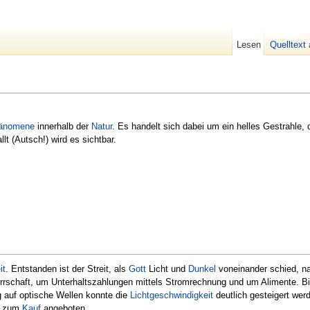
Lesen
Quelltext
änomene
innerhalb der
Natur
. Es handelt sich dabei um ein helles Gestrahle, d
llt (Autsch!) wird es sichtbar.
it
. Entstanden ist der Streit, als
Gott
Licht und
Dunkel
voneinander schied, n
herrschaft, um Unterhaltszahlungen mittels Stromrechnung und um Alimente. Bi
 auf optische Wellen konnte die
Lichtgeschwindigkeit
deutlich gesteigert wer
en zum
Kauf
angeboten.