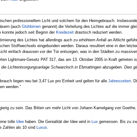
schen professionellem Licht und solchem für den Heimgebrauch. Insbesondere
läsern (auch
Glühbirnen
genannt) die Verteilung des Lichtes auf die immer g
m konnte jedoch seit Beginn der
Kreidezeit
drastisch reduziert werden.
imierung des Lichtes hat allerdings auch zu erhöhtem Anfall an Altlicht gefü
schen Stoffwechsels eingebunden werden. Daraus resultiert eine in den letzt
 Licht einfach draussen vor der Tür entsorgen, was in den Städten zu massive
ten Lightmare-Gesetz PAT 317, das am 13. Oktober 2005 in Kraft getreten is
t an die Lichtentsorgungsanlage Schwarzloch in Ebmattingen abzugeben. Dies 
.
erbrauch liegen neu bei 3,47 Lux pro Einheit und gelten für alle
Jahreszeiten
. D
en werden."
gierig zu sein. Das Bitten um mehr Licht von Johann Kamelgang von Goethe, 
eine tolle
Idee
haben. Die Genialität der Idee wird in
Lux
gemessen. Bis zu zwei
e Zahlen als 10 sind
Luxus
.