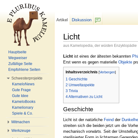
Artikel
Diskussion
F/b
Licht
aus Kamelopedia, der wüsten Enzyklopädie
Wechseln zu:
Navigation
,
Suche
Hauptseite
Licht
ist eines der ältesten bekannten
Ph
Wegweiser
Erst wenn es gegen materielle
Objekte
pra
Zufällige Seite
Empfohlene Seiten
Inhaltsverzeichnis
[
Verbergen
]
Schwesterprojekte
1
Geschichte
KameloNews
2
Umweltaspekte
Gute Frage
3
Trivia
Gute Idee
4
Alternativen zu Licht
KameloBooks
Kamelionary
Geschichte
Spiele & Co.
Licht ist der natürliche
Feind
der
Dunkelhe
Mitmachen
streiten sich die beiden jetzt um die Vor
Werkzeuge
mechanisch vorwärts. Seit der Umstellung
sterilisierter Form in lichtarmen Gegend