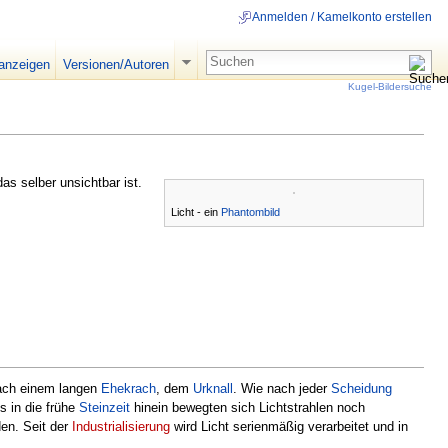
Anmelden / Kamelkonto erstellen
 anzeigen
Versionen/Autoren
Kugel-Bildersuche
as selber unsichtbar ist.
Licht - ein
Phantombild
ach einem langen
Ehekrach
, dem
Urknall
. Wie nach jeder
Scheidung
s in die frühe
Steinzeit
hinein bewegten sich Lichtstrahlen noch
den. Seit der
Industrialisierung
wird Licht serienmäßig verarbeitet und in