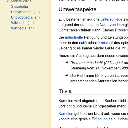
Andere Wikis
Stupidedia
Umweltaspekte
Uncyclopedia (de)
Uncyclopedia (en)
Z.T. bestehen erhebliche
Unterschiede
zwi
Wikipedia (de)
aufgrund der stationären Natur von Lichtg
Wikipedia (en)
Lichtstrahlen führen kann. Dieses Proble
Die
industrielle
Fertigung und Leistungsopt
mehr in den natürlichen
Kreislauf
des opti
Leider gibt es immer wieder Leute die ihr
Hierzu ein Auszug aus dem neuen erweiter
"Verbrauchtes Licht (Altlicht) is
Strahlung vom 14. November 1988
Die Richtlinien für privaten Lichtv
entsprechenden Amtsstellen bezog
Trivia
Kamelen wird abgeraten, in Sachen Licht 
vorsichtig und keine Lichtgestalten mehr.
Kamelen
geht oft ein
Licht
auf, wenn sie 
könnte eine geniale
Erfindung
sein. Höher