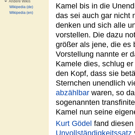
Andere Wikis
Kamel bis in die Unend
Wikipedia (de)
Wikipedia (en)
das sei auch gar nicht
denken und sich alle u
vorstellen. Die dazu no
größer als jene, die es
Vorstellung nannte er 
Kamele dies, schlug er 
den Kopf, dass sie betä
Sternchen unendlich vi
abzählbar
waren, so da
sogenannten transfinit
Kamel nun seine eigene
Kurt Gödel
fand diese
Unvollständigkeitssatz