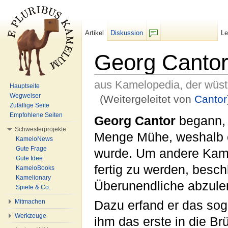
Artikel
Diskussion
L
F/b
Georg Canto
aus Kamelopedia, der wüs
Hauptseite
Wegweiser
(Weitergeleitet von
Cantor
Zufällige Seite
Wechseln zu:
Navigation
,
Suche
Empfohlene Seiten
Georg Cantor
begann, 
Schwesterprojekte
Menge Mühe, weshalb e
KameloNews
Gute Frage
wurde. Um andere Kame
Gute Idee
fertig zu werden, beschl
KameloBooks
Kamelionary
Überunendliche abzule
Spiele & Co.
Mitmachen
Dazu erfand er das so
Werkzeuge
ihm das erste in die B