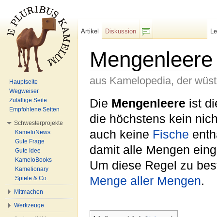
Artikel
Diskussion
L
F/b
Mengenleere
aus Kamelopedia, der wüs
Hauptseite
Wegweiser
Wechseln zu:
Navigation
,
Suche
Die
Mengenleere
ist d
Zufällige Seite
Empfohlene Seiten
die höchstens kein nic
Schwesterprojekte
auch keine
Fische
enth
KameloNews
Gute Frage
damit alle Mengen einge
Gute Idee
KameloBooks
Um diese Regel zu best
Kamelionary
Menge aller Mengen
.
Spiele & Co.
Mitmachen
Werkzeuge