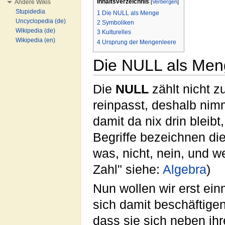
Inhaltsverzeichnis
Andere Wikis
[
Verbergen
]
Stupidedia
1
Die NULL als Menge
Uncyclopedia (de)
2
Symboliken
Wikipedia (de)
3
Kulturelles
Wikipedia (en)
4
Ursprung der Mengenleere
Die NULL als Me
Die
NULL
zählt nicht z
reinpasst, deshalb nim
damit da nix drin bleib
Begriffe bezeichnen die
was, nicht, nein, und we
Zahl" siehe:
Algebra
)
Nun wollen wir erst ein
sich damit beschäftigen
dass sie sich neben ihr