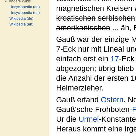
Andere Wikis
magnetischen Kreisen w
Uncyclopedia (de)
Uncyclopedia (en)
kroatischen
serbischen
Wikipedia (de)
Wikipedia (en)
amerikanischen
... äh,
Gauß war der einzige M
7-Eck nur mit Lineal un
einfach erst ein
17
-Eck
abgezogen; übrig blieb
die Anzahl der ersten 1
Heimerzieher.
Gauß erfand
Ostern
. N
Gauß'sche Frohboten-
F
Ur die
Urmel
-Konstante
Heraus kommt eine ir