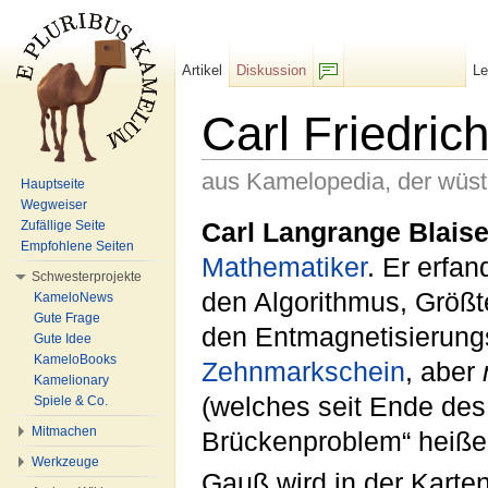
Artikel
Diskussion
L
F/b
Carl Friedri
aus Kamelopedia, der wüs
Hauptseite
Wegweiser
Wechseln zu:
Navigation
,
Suche
Carl Langrange Blaise
Zufällige Seite
Empfohlene Seiten
Mathematiker
. Er erfa
Schwesterprojekte
den Algorithmus, Größ
KameloNews
Gute Frage
den Entmagnetisierung
Gute Idee
KameloBooks
Zehnmarkschein
, aber
Kamelionary
(welches seit Ende de
Spiele & Co.
Mitmachen
Brückenproblem“ heißen
Werkzeuge
Gauß wird in der Kart