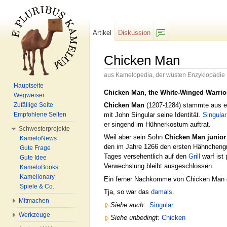
Artikel
Diskussion
F/b
Chicken Man
aus Kamelopedia, der wüsten Enzyklopädie
Wechseln zu:
Navigation
,
Suche
Hauptseite
Chicken Man, the White-Winged Warrior
Wegweiser
Chicken Man
(1207-1284) stammte aus ein
Zufällige Seite
mit John Singular seine Identität.
Singular
Empfohlene Seiten
er singend im Hühnerkostum auftrat.
Schwesterprojekte
Weil aber sein Sohn
Chicken Man junior
KameloNews
den im Jahre 1266 den ersten Hähnchengri
Gute Frage
Tages versehentlich auf den
Grill
warf ist 
Gute Idee
Verwechslung bleibt ausgeschlossen.
KameloBooks
Kamelionary
Ein ferner Nachkomme von Chicken Man de
Spiele & Co.
Tja, so war das
damals
.
Mitmachen
Siehe auch:
Singular
Werkzeuge
Siehe unbedingt:
Chicken