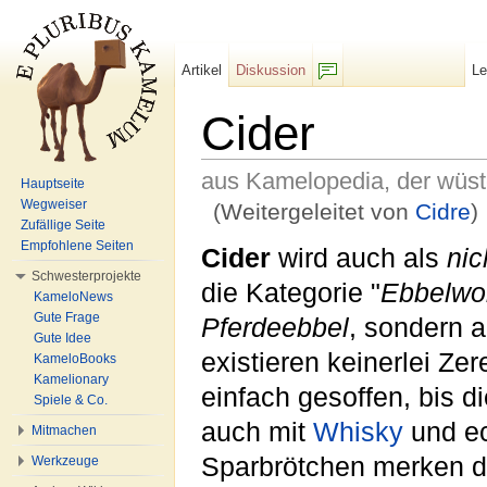
Artikel
Diskussion
L
F/b
Cider
aus Kamelopedia, der wüs
Hauptseite
Wegweiser
(Weitergeleitet von
Cidre
)
Zufällige Seite
Wechseln zu:
Navigation
,
Suche
Empfohlene Seiten
Cider
wird auch als
nic
Schwesterprojekte
die Kategorie "
Ebbelwo
KameloNews
Gute Frage
Pferdeebbel
, sondern 
Gute Idee
existieren keinerlei Z
KameloBooks
Kamelionary
einfach gesoffen, bis d
Spiele & Co.
auch mit
Whisky
und e
Mitmachen
Sparbrötchen merken de
Werkzeuge