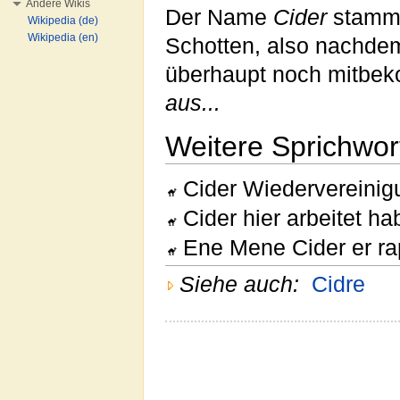
Andere Wikis
Der Name
Cider
stammt
Wikipedia (de)
Wikipedia (en)
Schotten, also nachdem 
überhaupt noch mitbe
aus...
Weitere Sprichwor
Cider Wiedervereinig
Cider hier arbeitet ha
Ene Mene Cider er rap
Siehe auch:
Cidre