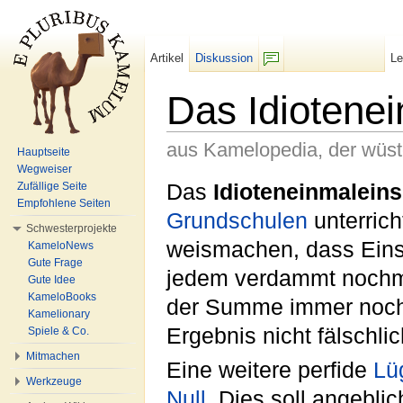
Artikel
Diskussion
L
F/b
Das Idiotene
aus Kamelopedia, der wüs
Hauptseite
Wegweiser
Wechseln zu:
Navigation
,
Suche
Das
Idioteneinmaleins
Zufällige Seite
Empfohlene Seiten
Grundschulen
unterric
Schwesterprojekte
weismachen, dass Eins
KameloNews
Gute Frage
jedem verdammt nochma
Gute Idee
KameloBooks
der Summe immer noch e
Kamelionary
Ergebnis nicht fälschl
Spiele & Co.
Mitmachen
Eine weitere perfide
Lü
Werkzeuge
Null
. Dies soll angeblic