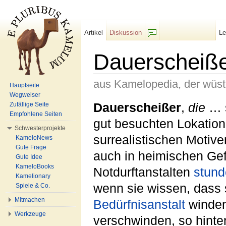
Artikel
Diskussion
L
F/b
Dauerscheiß
aus Kamelopedia, der wüs
Hauptseite
Wegweiser
Wechseln zu:
Navigation
,
Suche
Dauerscheißer
,
die
… 
Zufällige Seite
Empfohlene Seiten
gut besuchten Lokation
Schwesterprojekte
surrealistischen Motiv
KameloNews
Gute Frage
auch in heimischen Gefi
Gute Idee
KameloBooks
Notdurftanstalten
stund
Kamelionary
wenn sie wissen, dass 
Spiele & Co.
Mitmachen
Bedürfnisanstalt
winden
Werkzeuge
verschwinden, so hinte