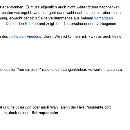
 er entronnen. Er muss eigentlich auch nicht weiter drüber nachdenken.
 besten weitergeht. Und das geht dann wohl nach hinten los, aber dieses
ummung, erwacht der sich Selbstverdummende aus seinem
komatösen
 dem Dealer den
Rücken
und zeigt ihm die zerschundenen, verbogenen
rn des
nuklearen Friedens
. Denn: Wo nichts mehr ist, kann es auch keine
rogendebilen "nur ein Joint" rauchenden Lungenkrebsis vorwerfen lassen zu
al und heißt
na und
oder auch Wahl. Denn der Herr Präsidente dort
lassen, dank seinem
Schnapsdealer
.