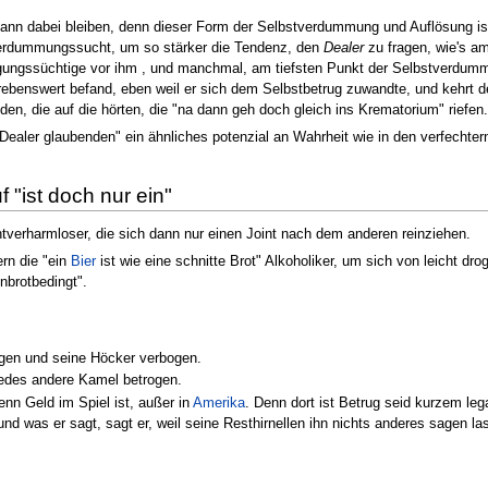
ann dabei bleiben, denn dieser Form der Selbstverdummung und Auflösung ist
tverdummungssucht, um so stärker die Tendenz, den
Dealer
zu fragen, wie's am
iegungssüchtige vor ihm , und manchmal, am tiefsten Punkt der Selbstverd
rebenswert befand, eben weil er sich dem Selbstbetrug zuwandte, und kehrt
en, die auf die hörten, die "na dann geh doch gleich ins Krematorium" riefen.
Dealer glaubenden" ein ähnliches potenzial an Wahrheit wie in den verfechte
uf "ist doch nur ein"
chtverharmloser, die sich dann nur einen Joint nach dem anderen reinziehen.
rn die "ein
Bier
ist wie eine schnitte Brot" Alkoholiker, um sich von leicht d
nbrotbedingt".
gen und seine Höcker verbogen.
jedes andere Kamel betrogen.
wenn Geld im Spiel ist, außer in
Amerika
. Denn dort ist Betrug seid kurzem leg
 und was er sagt, sagt er, weil seine Resthirnellen ihn nichts anderes sagen 