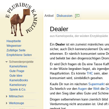
Artikel
Diskussion
F/b
Dealer
aus Kamelopedia, der wüsten Enzyklopädie
Wechseln zu:
Navigation
,
Suche
Hauptseite
Ein
Dealer
ist ein zumeist männliches un
Wegweiser
sicher, auch Dich kennenzulernen! Du wir
Zufällige Seite
erkennen. Er nämlich konsumiert seine Dr
Empfohlene Seiten
und beliebt bei den drogensüchtigen Drom
Schwesterprojekte
Er wird Dich fragen ob Du eine Tasse Kaf
KameloNews
in der Wüste begraben liegst, als irgendj
Gute Frage
Hauptfunktion. Es könnte
THC
sein, aber
Gute Idee
konsumiert wird, sinnbildlich gesehen.
KameloBooks
Kaufe Dir nun im nächsten
Supermarkt
ei
Kamelionary
Du feierlich vor den
Augen
der
Welt
die
Dr
Spiele & Co.
und den Sieg über alles Gute und Schöne 
Mitmachen
Drogen selbernehmen kann ziemlich blöd m
Werkzeuge
Verdummung nicht anzuraten ist. Und oft
gedrogt hat.