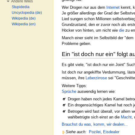
Andere Wikis
Stupidedia
Wer Drogen nur aus dem
Internet
kennt, k
Uncyclopedia (de)
Je größer allerdings der Grad der Selbs
Wikipedia (de)
Lied sungen schon Millionen selbstverb
Wikipedia (en)
Grundzustand, den er zuvor noch als erst
Höcker von hinten, um nicht wie
die
zu end
Manch einer sieht im Selbstbild der "dem 
Probleme geben.
Ein "ist doch nur ein" folgt a
Es gibt viele, "ist doch nur ein Joint" Su
Ist doch nur angekiffte Verdummung, läste
müssen, ihre
Leberzirrose
sei "Geschnitte
Weitere Tipps:
Sprüche
auswendig lernen wie:
Drogen haben noch jedes Kamel betro
Ein drogensüchtiges Kamel hat noch 
Betrogen wird fast überall, vor allem 
wahlbetrügte sich einst an die
Macht
,
Brauchst du was, komm, wir dealen...
Siehe auch:
Pozilei
,
Eisdealer