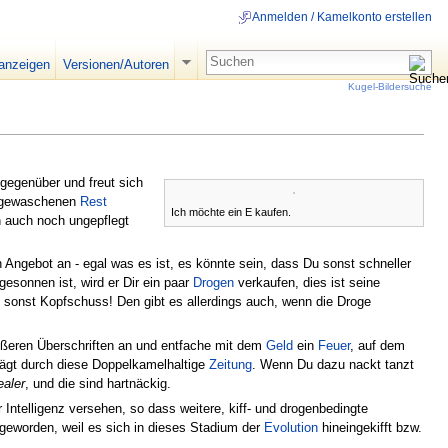
Anmelden / Kamelkonto erstellen
 anzeigen
Versionen/Autoren
Kugel-Bildersuche
gegenüber und freut sich
ungewaschenen
Rest
Ich möchte ein E kaufen.
n auch noch ungepflegt
n Angebot an - egal was es ist, es könnte sein, dass Du sonst schneller
gesonnen ist, wird er Dir ein paar
Drogen
verkaufen, dies ist seine
sonst Kopfschuss! Den gibt es allerdings auch, wenn die Droge
ößeren Überschriften an und entfache mit dem
Geld
ein
Feuer
, auf dem
rägt durch diese Doppelkamelhaltige
Zeitung
. Wenn Du dazu nackt tanzt
ealer
, und die sind hartnäckig.
telligenz versehen, so dass weitere, kiff- und drogenbedingte
geworden, weil es sich in dieses Stadium der
Evolution
hineingekifft bzw.