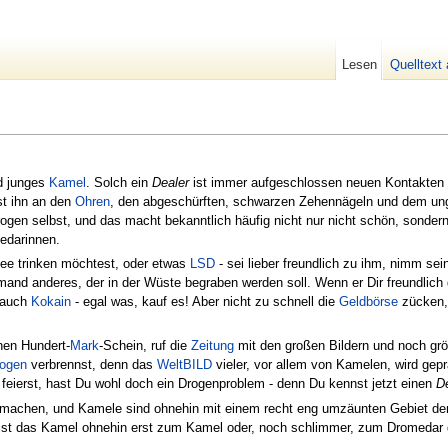
Lesen
Quelltext
d junges
Kamel
. Solch ein
Dealer
ist immer aufgeschlossen neuen Kontakten 
st ihn an den
Ohren
, den abgeschürften, schwarzen Zehennägeln und dem 
ogen selbst, und das macht bekanntlich häufig nicht nur nicht schön, sonder
edarinnen.
fee trinken möchtest, oder etwas
LSD
- sei lieber freundlich zu ihm, nimm sei
emand anderes, der in der Wüste begraben werden soll. Wenn er Dir freundlich 
 auch
Kokain
- egal was, kauf es! Aber nicht zu schnell die
Geldbörse
zücken, 
nen Hundert-
Mark
-Schein, ruf die
Zeitung
mit den großen Bildern und noch gr
ogen
verbrennst, denn das
WeltBILD
vieler, vor allem von Kamelen, wird gep
feierst, hast Du wohl doch ein Drogenproblem - denn Du kennst jetzt einen
D
achen, und Kamele sind ohnehin mit einem recht eng umzäunten Gebiet der In
 ist das Kamel ohnehin erst zum Kamel oder, noch schlimmer, zum Dromedar 