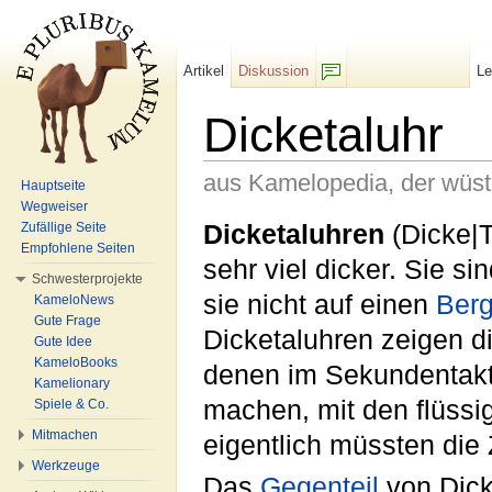
Artikel
Diskussion
L
F/b
Dicketaluhr
aus Kamelopedia, der wüs
Hauptseite
Wegweiser
Wechseln zu:
Navigation
,
Suche
Dicketaluhren
(Dicke|T
Zufällige Seite
Empfohlene Seiten
sehr viel dicker. Sie s
Schwesterprojekte
sie nicht auf einen
Ber
KameloNews
Gute Frage
Dicketaluhren zeigen di
Gute Idee
KameloBooks
denen im Sekundentakt
Kamelionary
machen, mit den flüssig
Spiele & Co.
Mitmachen
eigentlich müssten die 
Werkzeuge
Das
Gegenteil
von Dick