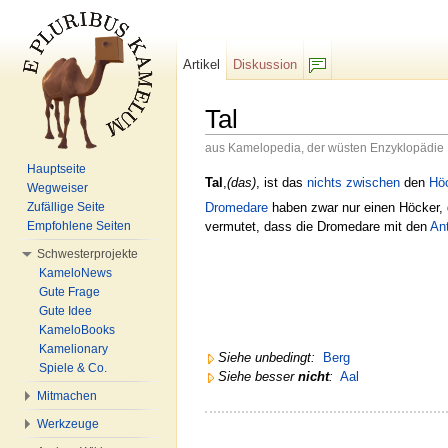
Artikel
Diskussion
F/b
Tal
aus Kamelopedia, der wüsten Enzyklopädie
Wechseln zu:
Navigation
,
Suche
Hauptseite
Tal
,
(das)
, ist das
nichts
zwischen
den
Hö
Wegweiser
Dromedare
haben zwar nur einen Höcker, 
Zufällige Seite
vermutet, dass die Dromedare mit den
Ant
Empfohlene Seiten
Schwesterprojekte
KameloNews
Gute Frage
Gute Idee
KameloBooks
Kamelionary
Siehe unbedingt:
Berg
Spiele & Co.
Siehe besser
nicht
:
Aal
Mitmachen
Werkzeuge