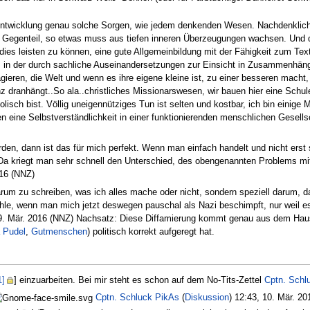
Entwicklung genau solche Sorgen, wie jedem denkenden Wesen. Nachdenklichk
 Im Gegenteil, so etwas muss aus tiefen inneren Überzeugungen wachsen. Und 
s leisten zu können, eine gute Allgemeinbildung mit der Fähigkeit zum Textv
 in der durch sachliche Auseinandersetzungen zur Einsicht in Zusammenhänge 
ieren, die Welt und wenn es ihre eigene kleine ist, zu einer besseren macht,
 dranhängt..So ala..christliches Missionarswesen, wir bauen hier eine Schule 
isch bist. Völlig uneigennütziges Tun ist selten und kostbar, ich bin einige 
n eine Selbstverständlichkeit in einer funktionierenden menschlichen Gesellsc
en, dann ist das für mich perfekt. Wenn man einfach handelt und nicht erst s
Da kriegt man sehr schnell den Unterschied, des obengenannten Problems mite
016 (NNZ)
darum zu schreiben, was ich alles mache oder nicht, sondern speziell darum,
ühle, wenn man mich jetzt deswegen pauschal als Nazi beschimpft, nur weil es
9. Mär. 2016 (NNZ) Nachsatz: Diese Diffamierung kommt genau aus dem Haus
a Pudel
,
Gutmenschen
) politisch korrekt aufgeregt hat.
1]
] einzuarbeiten. Bei mir steht es schon auf dem No-Tits-Zettel
Cptn. Schl
Cptn. Schluck PikAs
(
Diskussion
) 12:43, 10. Mär. 2