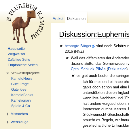
Artikel
Diskussion
Diskussion:Euphemi
Wechseln zu:
Navigation
,
Suche
besorgte Bürger
sind nach Schätzung
Hauptseite
2016 (NNZ)
Wegweiser
Weil das diffamieren der Andersden
Zufällige Seite
„braune Soße, das Gemeinwesen verg
Empfohlene Seiten
Cptn. Schluck PikAs
(
Diskussion
)
Schwesterprojekte
es gibt auch Leute, die sprin
KameloNews
Ich für meinen Teil habe e
Gute Frage
gab's doch schon mal eine 
Gute Idee
unterstützten diesen Irrgl
KameloBooks
wenn ihre Nachbarn und "Fr
Kamelionary
halt andere vorgeschoben, s
Spiele & Co.
Interessen durchzusetzen. U
Mitmachen
Glückwunsch! Gleichschaltu
braucht es Regeln, wir bra
Werkzeuge
gesellschaftliche Entwickl