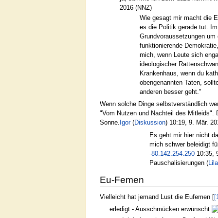
2016 (NNZ)
Wie gesagt mir macht die 
es die Politik gerade tut.
Grundvoraussetzungen um die
funktionierende Demokratie,
mich, wenn Leute sich engag
ideologischer Rattenschwanz
Krankenhaus, wenn du kathol
obengenannten Taten, sollte
anderen besser geht."
Wenn solche Dinge selbstverständlich werd
"Vom Nutzen und Nachteil des Mitleids". 
Sonne.
Igor
(
Diskussion
) 10:19, 9. Mär. 2
Es geht mir hier nicht 
mich schwer beleidigt f
-
80.142.254.250
10:35, 
Pauschalisierungen (
Lil
Eu-Femen
Vielleicht hat jemand Lust die Eufemen [
[
erledigt - Ausschmücken erwünscht