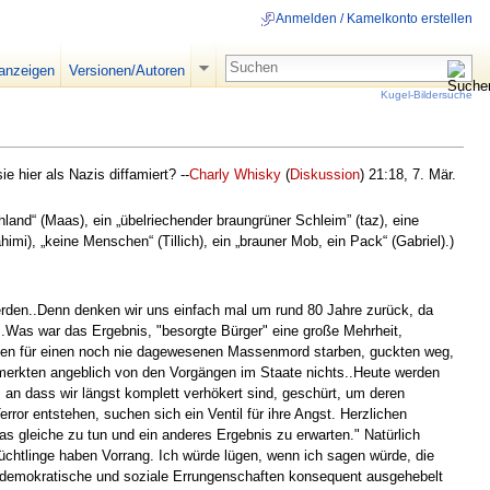
Anmelden / Kamelkonto erstellen
 anzeigen
Versionen/Autoren
Kugel-Bildersuche
 hier als Nazis diffamiert? --
Charly Whisky
(
Diskussion
) 21:18, 7. Mär.
and“ (Maas), ein „übelriechender braungrüner Schleim” (taz), eine
mi), „keine Menschen“ (Tillich), ein „brauner Mob, ein Pack“ (Gabriel).)
werden..Denn denken wir uns einfach mal um rund 80 Jahre zurück, da
Was war das Ergebnis, "besorgte Bürger" eine große Mehrheit,
chen für einen noch nie dagewesenen Massenmord starben, guckten weg,
merkten angeblich von den Vorgängen im Staate nichts..Heute werden
 an dass wir längst komplett verhökert sind, geschürt, um deren
rror entstehen, suchen sich ein Ventil für ihre Angst. Herzlichen
s gleiche zu tun und ein anderes Ergebnis zu erwarten." Natürlich
üchtlinge haben Vorrang. Ich würde lügen, wenn ich sagen würde, die
, demokratische und soziale Errungenschaften konsequent ausgehebelt