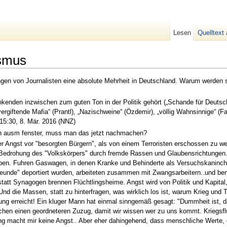
Lesen
Quelltext
smus
en von Journalisten eine absolute Mehrheit in Deutschland. Warum werden sie
kenden inzwischen zum guten Ton in der Politik gehört („Schande für Deutschl
iftende Mafia“ (Prantl), „Nazischweine“ (Özdemir), „völlig Wahnsinnige“ (Fahi
 15:30, 8. Mär. 2016 (NNZ)
gen ausm fenster, muss man das jetzt nachmachen?
her Angst vor "besorgten Bürgern", als von einem Terroristen erschossen zu 
Bedrohung des "Volkskörpers" durch fremde Rassen und Glaubensrichtungen..
auben. Fuhren Gaswagen, in denen Kranke und Behinderte als Versuchskanin
eunde" deportiert wurden, arbeiteten zusammen mit Zwangsarbeitern..und be
tatt Synagogen brennen Flüchtlingsheime. Angst wird von Politik und Kapital,
nd die Massen, statt zu hinterfragen, was wirklich los ist, warum Krieg und Te
ng erreicht! Ein kluger Mann hat einmal sinngemäß gesagt: "Dummheit ist, da
uchen einen geordneteren Zuzug, damit wir wissen wer zu uns kommt. Kriegsfl
ung macht mir keine Angst.. Aber eher dahingehend, dass menschliche Werte