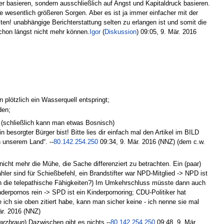
r basieren, sondern ausschließlich auf Angst und Kapitaldruck basieren.
ie wesentlich größeren Sorgen. Aber es ist ja immer einfacher mit der
en! unabhängige Berichterstattung selten zu erlangen ist und somit die
chon längst nicht mehr können.
Igor
(
Diskussion
) 09:05, 9. Mär. 2016
 plötzlich ein Wasserquell entspringt;
den;
… (schließlich kann man etwas Bosnisch)
 besorgter Bürger bist! Bitte lies dir einfach mal den Artikel im BILD
n unserem Land“. --
80.142.254.250
09:34, 9. Mär. 2016 (NNZ) (dem c.w.
nicht mehr die Mühe, die Sache differenziert zu betrachten. Ein (paar)
ler sind für Schießbefehl, ein Brandstifter war NPD-Mitglied -> NPD ist
en die telepathische Fähigkeiten?) Im Umkehrschluss müsste dann auch
derpornos rein -> SPD ist ein Kinderpornoring; CDU-Politiker hat
ich sie oben zitiert habe, kann man sicher keine - ich nenne sie mal
är. 2016 (NNZ)
arzbraun
) Dazwischen gibt es nichts.--
80.142.254.250
09:48, 9. Mär.