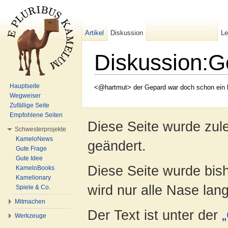
Artikel
Diskussion
L
Diskussion:G
Wechseln zu:
Navigation
,
Suche
Hauptseite
<@hartmut> der Gepard war doch schon ein ha
Wegweiser
Zufällige Seite
Empfohlene Seiten
Diese Seite wurde zul
Schwesterprojekte
KameloNews
geändert.
Gute Frage
Gute Idee
Diese Seite wurde bis
KameloBooks
Kamelionary
wird nur alle Nase lang 
Spiele & Co.
Mitmachen
Der Text ist unter der
Werkzeuge