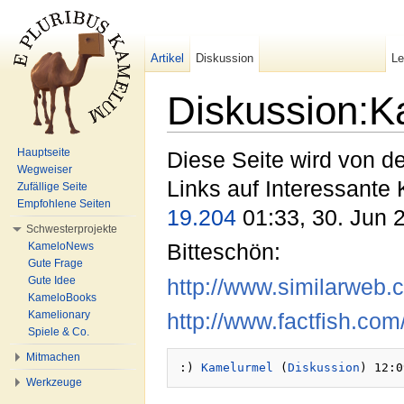
Artikel
Diskussion
L
Diskussion:Ka
Wechseln zu:
Navigation
,
Suche
Hauptseite
Diese Seite wird von der
Wegweiser
Links auf Interessante
Zufällige Seite
Empfohlene Seiten
19.204
01:33, 30. Jun 
Schwesterprojekte
KameloNews
Bitteschön:
Gute Frage
Gute Idee
http://www.similarweb
KameloBooks
Kamelionary
http://www.factfish.com
Spiele & Co.
Mitmachen
:) 
Kamelurmel
 (
Diskussion
Werkzeuge