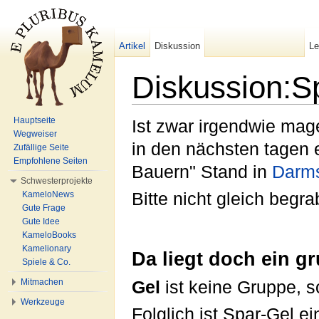
Artikel
Diskussion
L
Diskussion:S
Wechseln zu:
Navigation
,
Suche
Hauptseite
Ist zwar irgendwie mage
Wegweiser
in den nächsten tagen 
Zufällige Seite
Empfohlene Seiten
Bauern" Stand in
Darms
Schwesterprojekte
KameloNews
Bitte nicht gleich begra
Gute Frage
Gute Idee
KameloBooks
Kamelionary
Da liegt doch ein g
Spiele & Co.
Mitmachen
Gel
ist keine Gruppe, 
Werkzeuge
Folglich ist Spar-Gel e