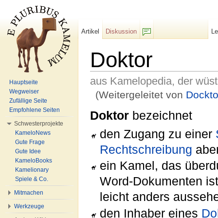
Artikel
Diskussion
L
F/b
Doktor
aus Kamelopedia, der wüs
Hauptseite
Wegweiser
(Weitergeleitet von
Dockto
Zufällige Seite
Wechseln zu:
Navigation
,
Suche
Empfohlene Seiten
Doktor
bezeichnet
Schwesterprojekte
den Zugang zu einer
KameloNews
Gute Frage
Rechtschreibung
aber
Gute Idee
KameloBooks
ein Kamel, das überd
Kamelionary
Word-Dokumenten ist 
Spiele & Co.
Mitmachen
leicht anders ausseh
Werkzeuge
den Inhaber eines
Dok