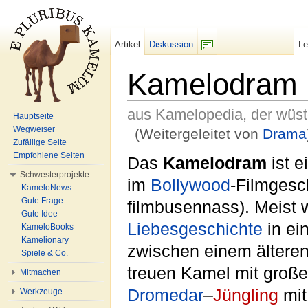
Artikel
Diskussion
L
F/b
Kamelodram
aus Kamelopedia, der wüs
Hauptseite
Wegweiser
(Weitergeleitet von
Drama
Zufällige Seite
Wechseln zu:
Navigation
,
Suche
Empfohlene Seiten
Das
Kamelodram
ist e
Schwesterprojekte
im
Bollywood
-Filmgesch
KameloNews
Gute Frage
filmbusennass). Meist 
Gute Idee
Liebesgeschichte
in ei
KameloBooks
Kamelionary
zwischen einem ältere
Spiele & Co.
treuen Kamel mit groß
Mitmachen
Dromedar
–
Jüngling
mit
Werkzeuge