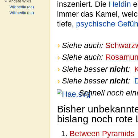
Andere Wikis
inszeniert. Die
Heldin
ei
Wikipedia (de)
immer das Kamel, welc
Wikipedia (en)
tiefe,
psychische
Gefüh
Siehe auch:
Schwarzw
Siehe auch:
Rosamund
Siehe besser
nicht
:
Siehe besser
nicht
:
Schnell noch ein
Bisher unbekannt
bislang noch rote 
Between Pyramids