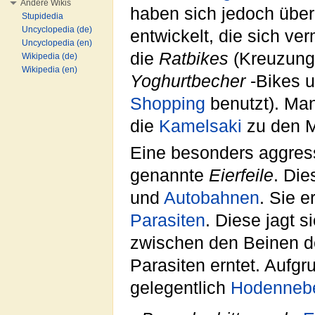
Andere Wikis
haben sich jedoch über
Stupidedia
Uncyclopedia (de)
entwickelt, die sich v
Uncyclopedia (en)
die
Ratbikes
(Kreuzung
Wikipedia (de)
Wikipedia (en)
Yoghurtbecher
-Bikes 
Shopping
benutzt). Ma
die
Kamelsaki
zu den M
Eine besonders aggressi
genannte
Eierfeile
. Die
und
Autobahnen
. Sie 
Parasiten
. Diese jagt 
zwischen den Beinen de
Parasiten erntet. Aufg
gelegentlich
Hodenneb