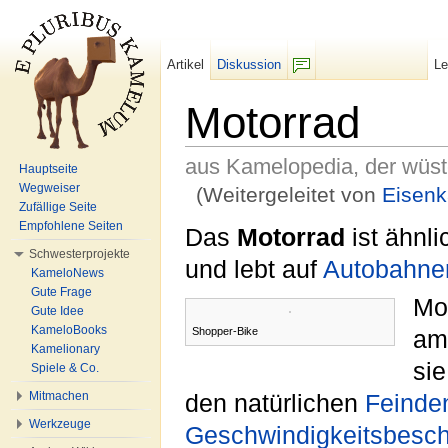
Artikel
Diskussion
L
F/b
Motorrad
aus Kamelopedia, der wüs
Hauptseite
Wegweiser
(Weitergeleitet von
Eisen
Zufällige Seite
Wechseln zu:
Navigation
,
Suche
Empfohlene Seiten
Das
Motorrad
ist ähnl
Schwesterprojekte
und lebt auf
Autobahne
KameloNews
Gute Frage
Mot
Gute Idee
KameloBooks
Shopper-Bike
a
Kamelionary
sie
Spiele & Co.
Mitmachen
den natürlichen
Feinde
Werkzeuge
Geschwindigkeitsbesc