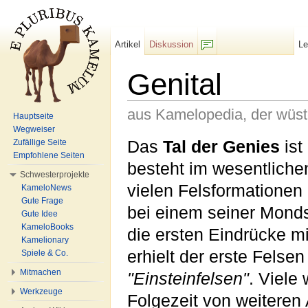
Artikel
Diskussion
L
F/b
Genital
aus Kamelopedia, der wüs
Hauptseite
Wegweiser
Wechseln zu:
Navigation
,
Suche
Das
Tal der Genies
ist
Zufällige Seite
Empfohlene Seiten
besteht im wesentliche
Schwesterprojekte
vielen Felsformationen
KameloNews
Gute Frage
bei einem seiner Mond
Gute Idee
KameloBooks
die ersten Eindrücke m
Kamelionary
erhielt der erste Felse
Spiele & Co.
Mitmachen
"Einsteinfelsen"
. Viele
Werkzeuge
Folgezeit von weiteren