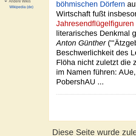
Andere Wikis
böhmischen Dörfern
auf
Wikipedia (de)
Wirtschaft fußt insbeso
Jahresendflügelfiguren
literarisches Denkmal 
Anton Günther
("'Ätzgeb
Beschwerlichkeit des 
Flöha nicht zuletzt die
im Namen führen: AUe
PobershAU ...
Diese Seite wurde zul