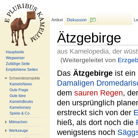
Artikel
Diskussion
L
F/b
Ätzgebirge
aus Kamelopedia, der wüs
Hauptseite
Wegweiser
(Weitergeleitet von
Erzgeb
Zufällige Seite
Wechseln zu:
Navigation
,
Suche
Empfohlene Seiten
Das
Ätzgebirge
ist ein
Schwesterprojekte
Damaligen Dromedaris
KameloNews
Gute Frage
dem
sauren Regen
, de
Gute Idee
den ursprünglich plane
KameloBooks
Kamelionary
erstreckt sich von der
E
Spiele & Co.
hieß, als dort noch die
Mitmachen
wenigstens noch
Sägg
Werkzeuge