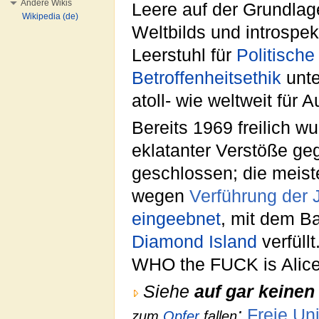
Andere Wikis
Leere auf der Grundla
Wikipedia (de)
Weltbilds und introspe
Leerstuhl für
Politische
Betroffenheitsethik
unte
atoll- wie weltweit für
Bereits 1969 freilich 
eklatanter Verstöße ge
geschlossen; die meis
wegen
Verführung der
eingeebnet
, mit dem Ba
Diamond Island
verfüllt
WHO the FUCK is Alice
Siehe
auf gar keinen 
:
Freie Uni
zum
Opfer
fallen