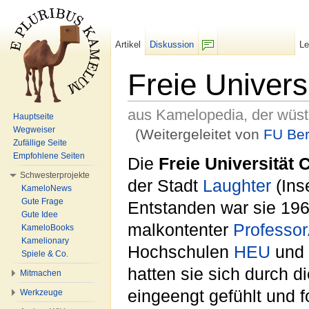
Artikel
Diskussion
L
F/b
Freie Univers
aus Kamelopedia, der wüs
Hauptseite
Wegweiser
(Weitergeleitet von
FU Ber
Zufällige Seite
Wechseln zu:
Navigation
,
Suche
Empfohlene Seiten
Die
Freie Universität 
Schwesterprojekte
der Stadt
Laughter
(Ins
KameloNews
Gute Frage
Entstanden war sie 19
Gute Idee
malkontenter
Professo
KameloBooks
Kamelionary
Hochschulen
HEU
und
Spiele & Co.
hatten sie sich durch d
Mitmachen
eingeengt gefühlt und 
Werkzeuge