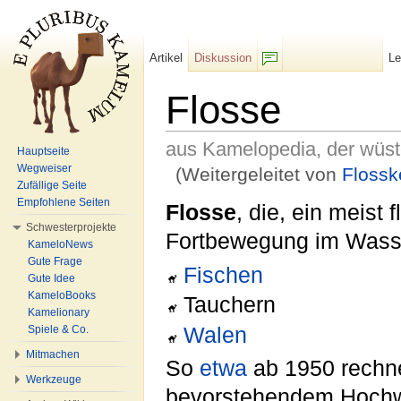
Artikel
Diskussion
L
F/b
Flosse
aus Kamelopedia, der wüs
Hauptseite
Wegweiser
(Weitergeleitet von
Flossk
Zufällige Seite
Wechseln zu:
Navigation
,
Suche
Empfohlene Seiten
Flosse
, die, ein meist
Schwesterprojekte
Fortbewegung im Wasser
KameloNews
Gute Frage
Fischen
Gute Idee
KameloBooks
Tauchern
Kamelionary
Walen
Spiele & Co.
Mitmachen
So
etwa
ab 1950 rechne
Werkzeuge
bevorstehendem Hochwa