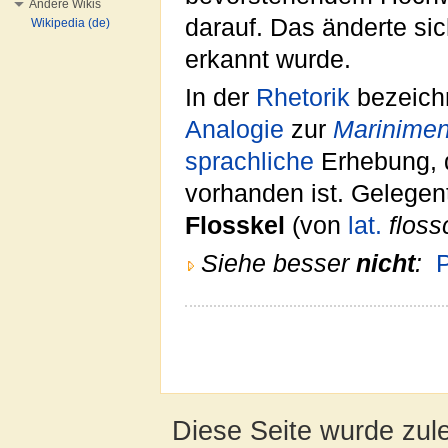
Andere Wikis
darauf. Das änderte sic
Wikipedia (de)
erkannt wurde.
In der
Rhetorik
bezeich
Analogie
zur
Marinime
sprachliche
Erhebung, 
vorhanden ist. Gelegent
Flosskel
(von
lat.
flos
Siehe besser
nicht
:
P
Diese Seite wurde zul