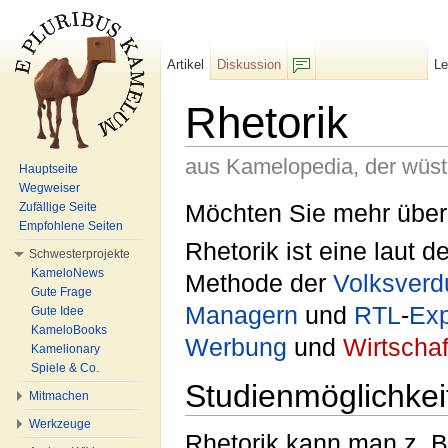
Artikel
Diskussion
L
F/b
Rhetorik
aus Kamelopedia, der wüs
Hauptseite
Wegweiser
Wechseln zu:
Navigation
,
Suche
Möchten Sie mehr übe
Zufällige Seite
Empfohlene Seiten
Rhetorik ist eine laut
Schwesterprojekte
KameloNews
Methode der
Volksver
Gute Frage
Managern
und
RTL
-
Exp
Gute Idee
KameloBooks
Werbung
und
Wirtschaf
Kamelionary
Spiele & Co.
Studienmöglichkei
Mitmachen
Werkzeuge
Rhetorik kann man z. B