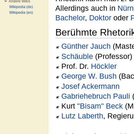
Andere Wikis
Allerdings auch in
Nürn
Wikipedia (de)
Wikipedia (en)
Bachelor
,
Doktor
oder
P
Berühmte Rhetori
Günther Jauch
(Maste
Schäuble
(Professor)
Prof. Dr.
Höckler
George W. Bush
(Bac
Josef Ackermann
Gabriehebruch Pauli
(
Kurt
"Bisam"
Beck
(Ma
Lutz Laberth
, Regier