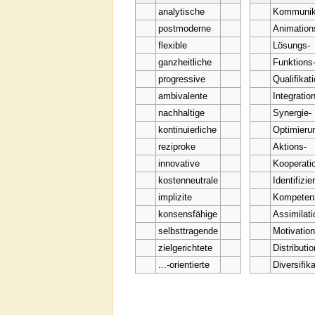
analytische
Kommunik
postmoderne
Animation
flexible
Lösungs-
ganzheitliche
Funktions
progressive
Qualifikat
ambivalente
Integratio
nachhaltige
Synergie-
kontinuierliche
Optimieru
reziproke
Aktions-
innovative
Kooperati
kostenneutrale
Identifizie
implizite
Kompeten
konsensfähige
Assimilati
selbsttragende
Motivation
zielgerichtete
Distributio
...-orientierte
Diversifika