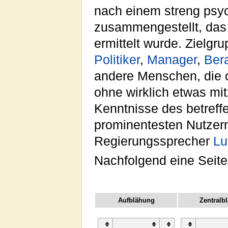
nach einem streng psyc
zusammengestellt, das 
ermittelt wurde. Zielg
Politiker
,
Manager
,
Bera
andere Menschen, die o
ohne wirklich etwas mi
Kenntnisse des betref
prominentesten Nutzer
Regierungssprecher
Lu
Nachfolgend eine Seite
Aufblähung
Zentralb