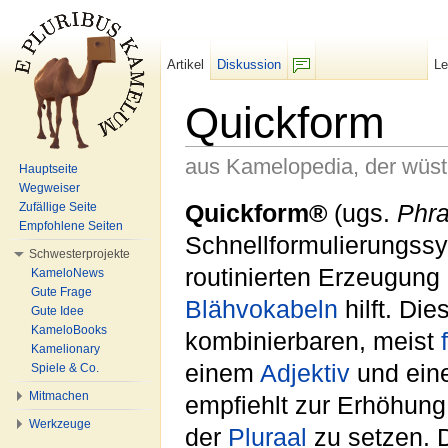
Artikel
Diskussion
L
F/b
Quickform
aus Kamelopedia, der wüs
Hauptseite
Wegweiser
Wechseln zu:
Navigation
,
Suche
Quickform®
(ugs.
Phr
Zufällige Seite
Empfohlene Seiten
Schnellformulierungssy
Schwesterprojekte
routinierten Erzeugung 
KameloNews
Gute Frage
Blähvokabeln
hilft. Di
Gute Idee
KameloBooks
kombinierbaren, meist
Kamelionary
einem
Adjektiv
und ei
Spiele & Co.
Mitmachen
empfiehlt zur Erhöhun
Werkzeuge
der
Pluraal
zu setzen. D