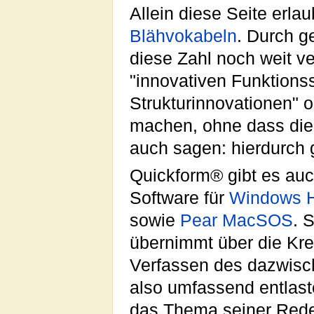
Allein diese Seite erla
Blähvokabeln
. Durch g
diese Zahl noch weit v
"innovativen Funktions
Strukturinnovationen" o
machen, ohne dass die V
auch sagen: hierdurch
Quickform® gibt es auc
Software für
Windows H
sowie
Pear MacSOS
. 
übernimmt über die Kre
Verfassen des dazwisch
also umfassend entlas
das Thema seiner Rede