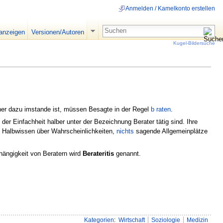
Anmelden / Kamelkonto erstellen
 anzeigen
Versionen/Autoren
Kugel-Bildersuche
er dazu imstande ist, müssen Besagte in der Regel
b raten
.
e der Einfachheit halber unter der Bezeichnung Berater tätig sind. Ihre
 Halbwissen über Wahrscheinlichkeiten,
nichts
sagende Allgemeinplätze
hängigkeit von Beratern wird
Berateritis
genannt.
Kategorien
:
Wirtschaft
Soziologie
Medizin