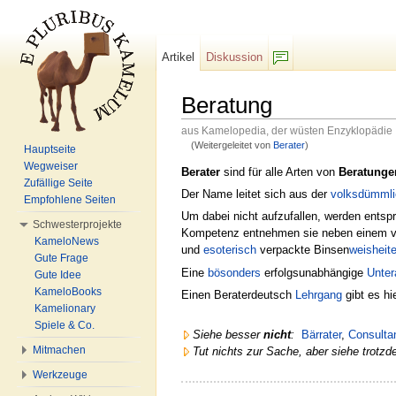
Artikel
Diskussion
F/b
Beratung
aus Kamelopedia, der wüsten Enzyklopädie
(Weitergeleitet von
Berater
)
Hauptseite
Wechseln zu:
Navigation
,
Suche
Wegweiser
Berater
sind für alle Arten von
Beratunge
Zufällige Seite
Der Name leitet sich aus der
volksdümml
Empfohlene Seiten
Um dabei nicht aufzufallen, werden entsp
Schwesterprojekte
Kompetenz entnehmen sie neben einem v
KameloNews
und
esoterisch
verpackte Binsen
weisheit
Gute Frage
Eine
bösonders
erfolgsunabhängige
Unter
Gute Idee
KameloBooks
Einen Beraterdeutsch
Lehrgang
gibt es hi
Kamelionary
Spiele & Co.
Siehe besser
nicht
:
Bärrater
,
Consulta
Mitmachen
Tut nichts zur Sache, aber siehe trotzd
Werkzeuge