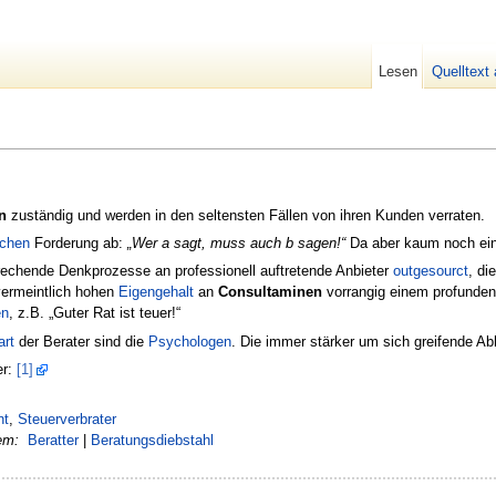
Lesen
Quelltext
n
zuständig und werden in den seltensten Fällen von ihren Kunden verraten.
ichen
Forderung ab:
„Wer a sagt, muss auch b sagen!“
Da aber kaum noch ein
rechende Denkprozesse an professionell auftretende Anbieter
outgesourct
, di
ermeintlich hohen
Eigengehalt
an
Consultaminen
vorrangig einem profunden
en
, z.B. „Guter Rat ist teuer!“
art
der Berater sind die
Psychologen
. Die immer stärker um sich greifende Ab
er:
[1]
nt
,
Steuerverbrater
em:
Beratter
|
Beratungsdiebstahl