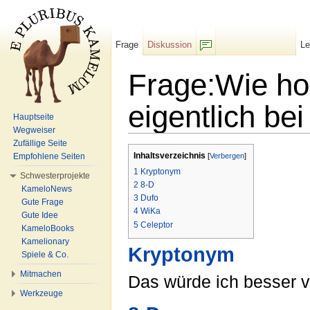
Frage
Diskussion
L
F/b
Frage:Wie ho
eigentlich b
Hauptseite
Wegweiser
Wechseln zu:
Navigation
,
Suche
Zufällige Seite
Inhaltsverzeichnis
Empfohlene Seiten
[
Verbergen
]
1
Kryptonym
Schwesterprojekte
2
8-D
KameloNews
3
Dufo
Gute Frage
4
WiKa
Gute Idee
5
Celeptor
KameloBooks
Kamelionary
Kryptonym
Spiele & Co.
Mitmachen
Das würde ich besser v
Werkzeuge