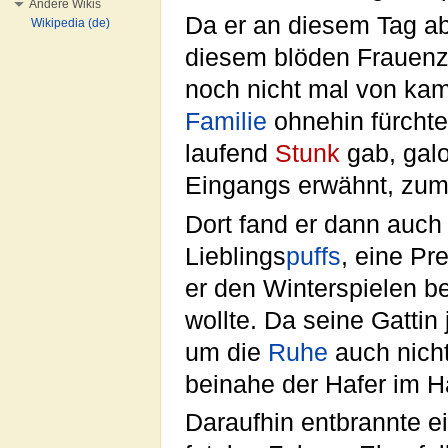
Andere Wikis
Da er an diesem Tag a
Wikipedia (de)
diesem blöden Frauenz
noch nicht mal von ka
Familie
ohnehin fürchte
laufend
Stunk
gab, galo
Eingangs erwähnt, zum
Dort fand er dann auch
Lieblings
puffs
, eine Pr
er den Winterspielen b
wollte. Da seine Gattin
um die
Ruhe
auch nicht
beinahe der Hafer im Ha
Daraufhin entbrannte ei