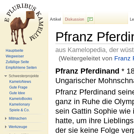
Artikel
Diskussion
L
F/b
Pfranz Pferd
aus Kamelopedia, der wüs
Hauptseite
Wegweiser
(Weitergeleitet von
Franz 
Zufällige Seite
Wechseln zu:
Navigation
,
Suche
Empfohlene Seiten
Pfranz Pferdinand
* 18
Schwesterprojekte
Ungarischer Mohnschn
KameloNews
Gute Frage
Pfranz Pferdinand sein
Gute Idee
KameloBooks
ganz in Ruhe die Olym
Kamelionary
sein Gattin Sophie wi
Spiele & Co.
Mitmachen
hatte, um ihre Lieblin
Werkzeuge
der sie keine Folge ver