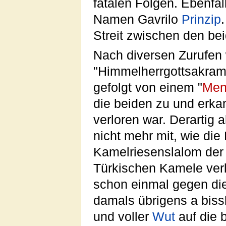
fatalen Folgen. Ebenfa
Namen Gavrilo
Prinzip
Streit zwischen den be
Nach diversen Zurufen 
"Himmelherrgottsakra
gefolgt von einem "
Men
die beiden zu und erka
verloren war. Derartig
nicht mehr mit, wie di
Kamelriesenslalom der
Türkischen Kamele verl
schon einmal gegen die
damals übrigens a bissl
und voller
Wut
auf die 