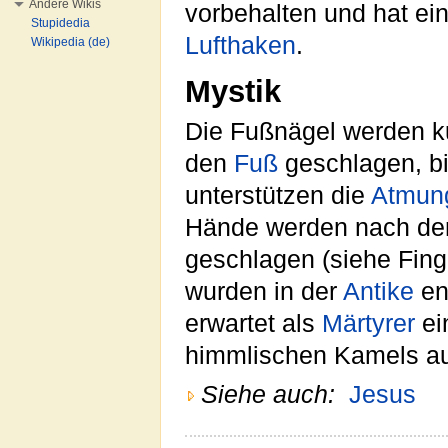
Andere Wikis
vorbehalten und hat ei
Stupidedia
Lufthaken
.
Wikipedia (de)
Mystik
Die Fußnägel werden k
den
Fuß
geschlagen, bi
unterstützen die
Atmun
Hände werden nach de
geschlagen (siehe Fin
wurden in der
Antike
en
erwartet als
Märtyrer
ei
himmlischen Kamels a
Siehe auch:
Jesus