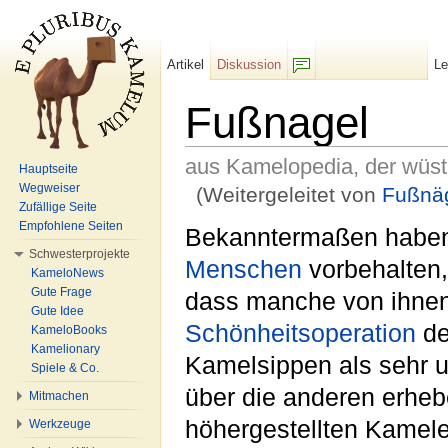
Artikel
Diskussion
L
F/b
Fußnagel
aus Kamelopedia, der wüs
Hauptseite
Wegweiser
(Weitergeleitet von
Fußnä
Zufällige Seite
Wechseln zu:
Navigation
,
Suche
Empfohlene Seiten
Bekanntermaßen habe
Schwesterprojekte
Menschen
vorbehalten,
KameloNews
Gute Frage
dass manche von ihne
Gute Idee
Schönheitsoperation
de
KameloBooks
Kamelionary
Kamelsippen als sehr u
Spiele & Co.
über die anderen erheb
Mitmachen
höhergestellten Kamele
Werkzeuge