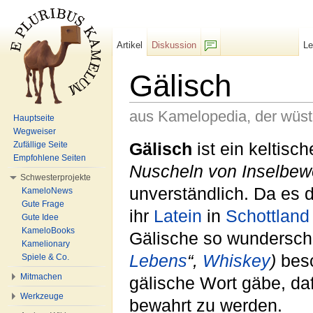
Artikel
Diskussion
L
F/b
Gälisch
aus Kamelopedia, der wüs
Hauptseite
Wegweiser
Wechseln zu:
Navigation
,
Suche
Gälisch
ist ein keltisc
Zufällige Seite
Empfohlene Seiten
Nuscheln von Inselbe
Schwesterprojekte
unverständlich. Da es 
KameloNews
Gute Frage
ihr
Latein
in
Schottland
Gute Idee
KameloBooks
Gälische so wundersc
Kamelionary
Lebens
“,
Whiskey
)
besc
Spiele & Co.
Mitmachen
gälische Wort gäbe, da
Werkzeuge
bewahrt zu werden.