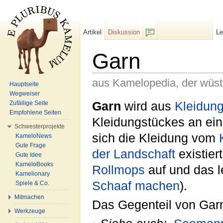
Artikel
Diskussion
L
F/b
Garn
aus Kamelopedia, der wüs
Hauptseite
Wegweiser
Wechseln zu:
Navigation
,
Suche
Garn
wird aus
Kleidun
Zufällige Seite
Empfohlene Seiten
Kleidungstückes an ei
Schwesterprojekte
sich die Kleidung vom
KameloNews
Gute Frage
der Landschaft
existier
Gute Idee
KameloBooks
Rollmops
auf und das l
Kamelionary
Schaaf machen
).
Spiele & Co.
Mitmachen
Das Gegenteil von Garn
Werkzeuge