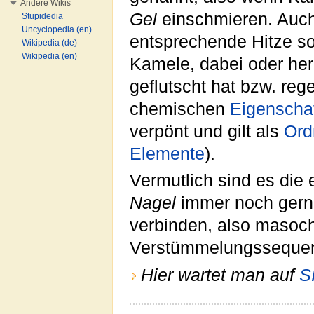
Andere Wikis
Gel
einschmieren. Auch
Stupidedia
Uncyclopedia (en)
entsprechende Hitze s
Wikipedia (de)
Wikipedia (en)
Kamele, dabei oder hern
geflutscht hat bzw. re
chemischen
Eigenscha
verpönt und gilt als
Ord
Elemente
).
Vermutlich sind es die
Nagel
immer noch gerne
verbinden, also masoch
Verstümmelungssequ
Hier wartet man auf
S