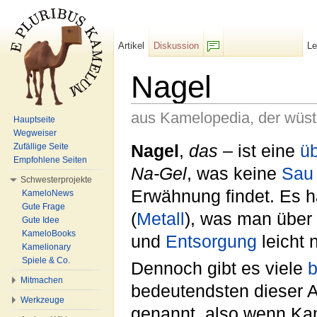
Artikel
Diskussion
L
F/b
Nagel
aus Kamelopedia, der wüs
Hauptseite
Wegweiser
Wechseln zu:
Navigation
,
Suche
Nagel
,
das
– ist eine
üb
Zufällige Seite
Empfohlene Seiten
Na-Gel
, was keine
Sau
Schwesterprojekte
Erwähnung findet. Es h
KameloNews
Gute Frage
(
Metall
), was man über
Gute Idee
KameloBooks
und
Entsorgung
leicht 
Kamelionary
Spiele & Co.
Dennoch gibt es viele
Mitmachen
bedeutendsten dieser Ar
Werkzeuge
genannt, also wenn Kam