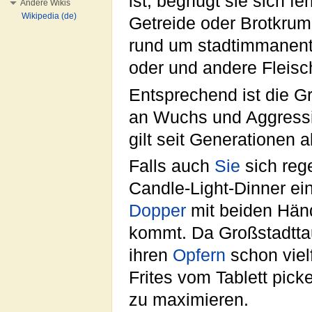
ist, begnügt sie sich f
Andere Wikis
Wikipedia (de)
Getreide oder Brotkrum
rund um stadtimmanent
oder und andere Fleisch
Entsprechend ist die 
an Wuchs und Aggressi
gilt seit Generationen 
Falls auch
Sie
sich reg
Candle-Light-Dinner ei
Dopper
mit beiden Händ
kommt. Da Großstadttau
ihren
Opfern
schon viel
Frites vom Tablett pic
zu maximieren.