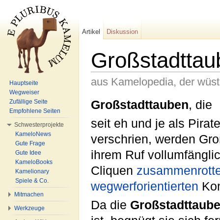
Artikel
Diskussion
Großstadttau
aus Kamelopedia, der wüs
Hauptseite
Wegweiser
Wechseln zu:
Navigation
,
Suche
Großstadttauben
, die
Zufällige Seite
Empfohlene Seiten
seit eh und je als Pirat
Schwesterprojekte
KameloNews
verschrien, werden Gro
Gute Frage
ihrem Ruf vollumfänglic
Gute Idee
KameloBooks
Cliquen
zusammenrott
Kamelionary
Spiele & Co.
wegwerforientierten
Kon
Mitmachen
Da die
Großstadttaub
Werkzeuge